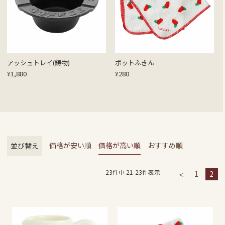
アッシュトレイ(鋳物)
ポットふきん
¥
1,880
¥
280
価格が安い順
価格が高い順
おすすめ順
並び替え
23
件中
21
-
23
件表示
1
2