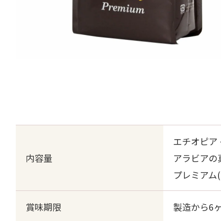
エチオピア 
内容量
アラビアの真珠
プレミアム(2
賞味期限
製造から6