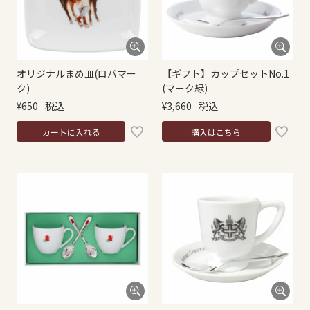
オリジナルまめ皿(ロバマー
【ギフト】カップセットNo.1
ク)
(マーク緑)
¥
650
税込
¥
3,660
税込
カートに入れる
購入はこちら