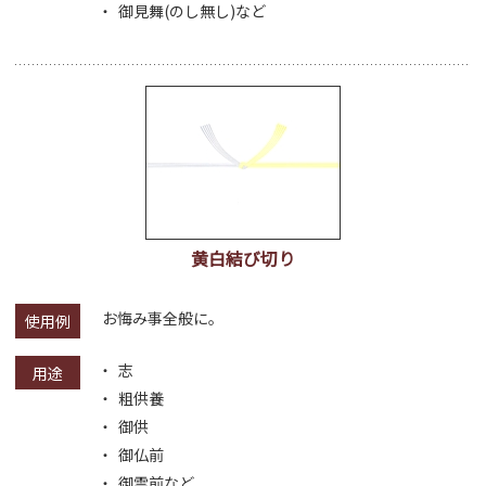
御見舞(のし無し)など
黄白結び切り
お悔み事全般に。
使用例
志
用途
粗供養
御供
御仏前
御霊前など