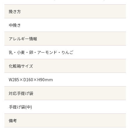
挽き方
中挽き
アレルギー情報
乳・小麦・卵・アーモンド・りんご
化粧箱サイズ
W285×D160×H90mm
対応手提げ袋
手提げ袋(中)
備考