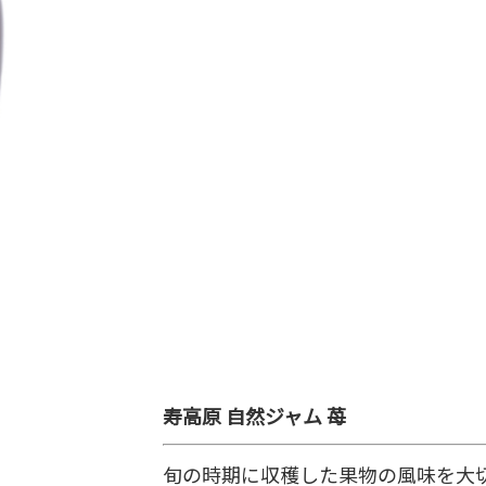
寿高原 自然ジャム 苺
旬の時期に収穫した果物の風味を大