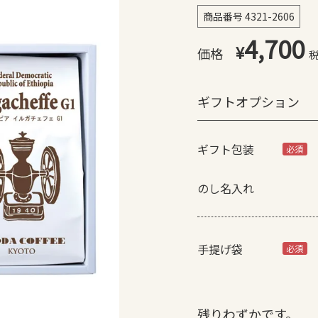
商品番号
4321-2606
4,700
¥
ギフトオプション
ギフト包装
(必
須)
のし名入れ
手提げ袋
(必
須)
残りわずかです。