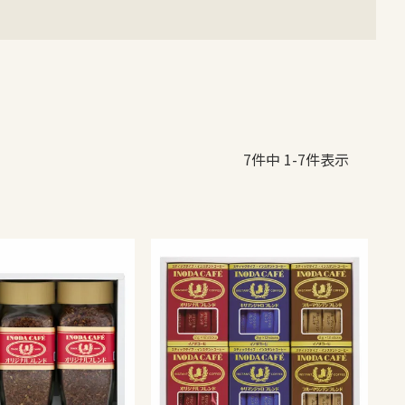
7
件中
1
-
7
件表示