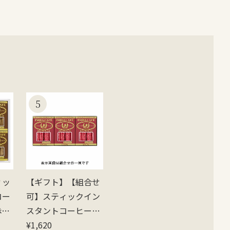
ィッ
【ギフト】【組合せ
コー
可】スティックイン
2
スタントコーヒー3
箱詰合せ
¥
1,620