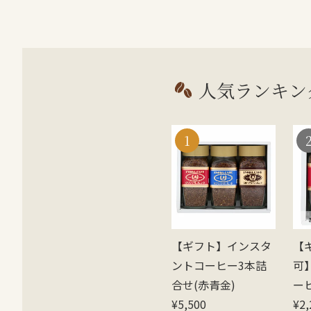
人気ランキン
【ギフト】インスタ
【
ントコーヒー3本詰
可
合せ(赤青金)
ー
¥
5,500
¥
2,