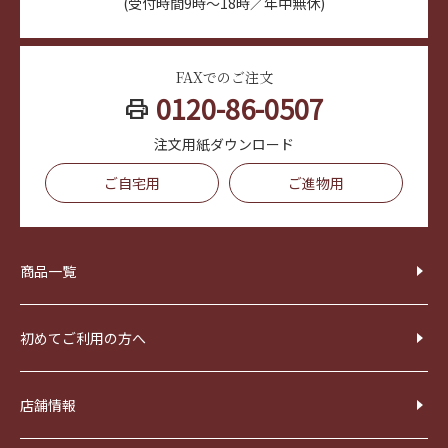
(受付時間9時～18時／年中無休)
FAXでのご注文
0120-86-0507
print
注文用紙ダウンロード
ご自宅用
ご進物用
商品一覧
初めてご利用の方へ
店舗情報