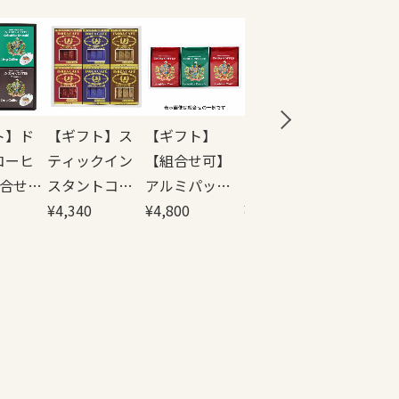
ト】ド
【ギフト】ス
【ギフト】
【ギフト】
コーヒ
ティックイン
【組合せ可】
【組合せ可】
詰合せ
スタントコー
アルミパック3
インスタント
茶)
ヒー6箱詰合せ
¥
4,340
袋詰合せ
¥
4,800
コーヒー2本詰
¥
2,280
(赤2青2金2)
合せ