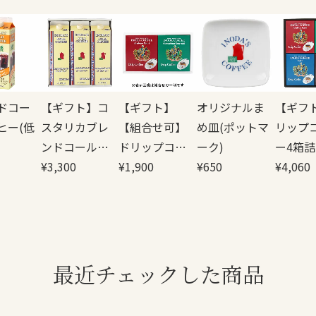
ドコー
【ギフト】コ
【ギフト】
オリジナルま
【ギフ
ヒー(低
スタリカブレ
【組合せ可】
め皿(ポットマ
リップ
ンドコールコ
ドリップコー
ーク)
ー4箱
ーヒー3本詰合
¥
3,300
ヒー2箱詰合せ
¥
1,900
¥
650
(赤緑青
¥
4,060
せ
最近チェックした商品