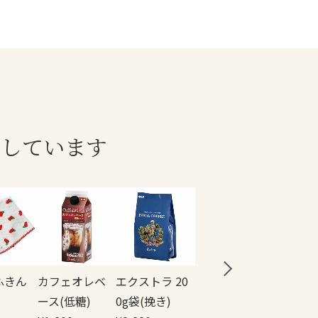
クしています
ふきん
カフェオレベ
エクストラ 20
アイスコーヒ
ース(低糖)
0g袋(挽き)
ー 200g袋(挽き