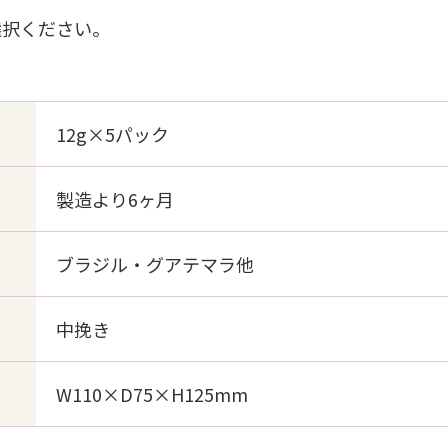
選択ください。
12g×5パック
製造より6ヶ月
ブラジル・グアテマラ他
中挽き
W110×D75×H125mm