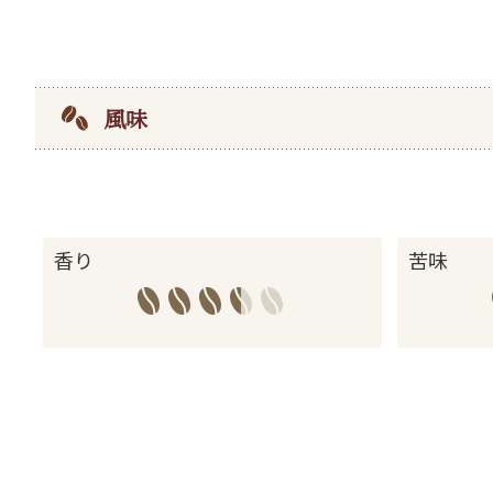
風味
香り
苦味