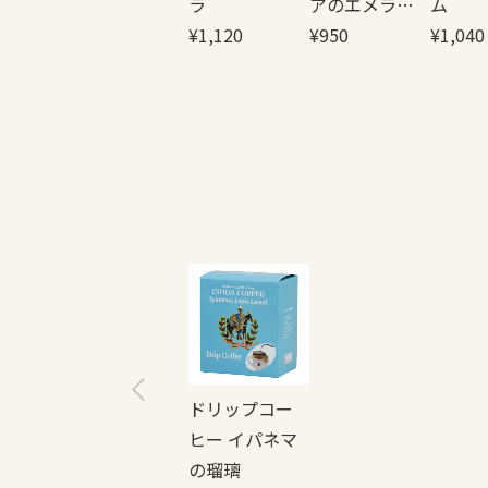
ラ
アのエメラル
ム
¥
1,120
ド
¥
950
¥
1,040
ドリップコー
ヒー イパネマ
の瑠璃