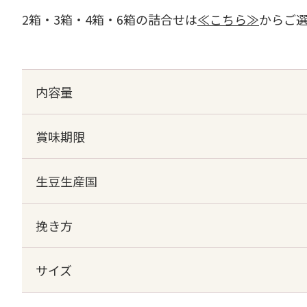
2箱・3箱・4箱・6箱の詰合せは
≪こちら≫
からご
内容量
賞味期限
生豆生産国
挽き方
サイズ