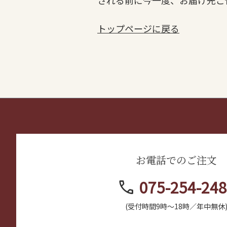
される前に今一度、お届け先ご
トップページに戻る
お電話でのご注文
call
075-254-24
(受付時間9時～18時／年中無休