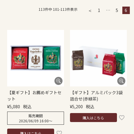
113
件中
101
-
113
件表示
1
…
5
6
【夏ギフト】お薦めギフトセ
【ギフト】アルミパック3袋
ット
詰合せ(赤緑茶)
¥
5,080
税込
¥
5,200
税込
販売期間
購入はこちら
2026/06/09 16:00
〜
購入はこちら