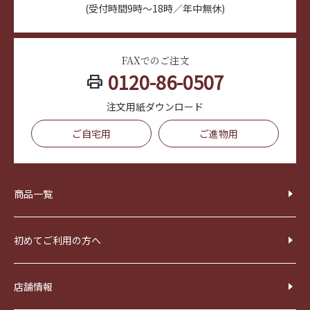
(受付時間9時～18時／年中無休)
FAXでのご注文
0120-86-0507
print
注文用紙ダウンロード
ご自宅用
ご進物用
商品一覧
初めてご利用の方へ
店舗情報