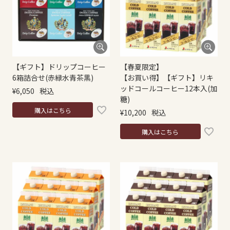
【ギフト】ドリップコーヒー
【春夏限定】
6箱詰合せ(赤緑水青茶黒)
【お買い得】【ギフト】リキ
ッドコールコーヒー12本入(加
¥
6,050
税込
糖)
購入はこちら
¥
10,200
税込
購入はこちら