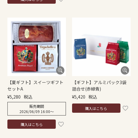
【夏ギフト】スイーツギフト
【ギフト】アルミパック3袋
セットA
詰合せ(赤緑青)
¥
5,280
税込
¥
5,420
税込
販売期間
購入はこちら
2026/06/09 16:00
〜
購入はこちら