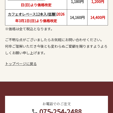
1,180円
1,200円
日(日)より価格改定
カフェオレベース12本入(低糖)
2026
14,160円
14,400円
年3月1日(日)より価格改定
※価格は全て税込となります。
ご不明な点がございましたらお気軽にお問い合わせください。
何卒ご理解いただき今後とも変わらぬご愛顧を賜りますようよろ
しくお願い申し上げます。
トップページに戻る
お電話でのご注文
075-254-2488
call