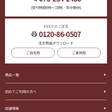
(受付時間9時～18時／年中無休)
FAXでのご注文
0120-86-0507
print
注文用紙ダウンロード
ご自宅用
ご進物用
商品一覧
初めてご利用の方へ
店舗情報